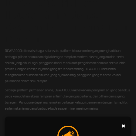
DEWA1000: Platform
Hiburan Online dengan
Beragam Pilihan Permainan
Modern
DEWA1000 dikenal sebagai salah satu platform hiburan online yang menghadirkan
berbagai pilihan permainan digital dengan tampilan modern, akses yang mudah, serta
sistem yang dibuat agar pengguna dapat menikmati pengalaman bermain secara lebih
praktis. Dengan konsep layanan yang terus berkembang, DEWA1000 berusaha
menghadirkan suasana hiburan yang nyaman bagi pengguna yang mencari variasi
permainan dalam satu tempat.
Sebagai platform permainan online, DEWA1000 menawarkan pengalaman yang berfokus
pada kemudahan akses, tampilan antarmuka yang sederhana, dan pilihan game yang
beragam. Pengguna dapat menemukan berbagai kategori permainan dengan tema, fitur,
serta mekanisme yang berbeda-beda sesuai minat masing-masing.
Beragam Macam Pilihan
×
Permainan Terbaru di Bandar Slot