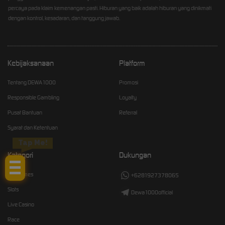
percaya pada klaim kemenangan pasti. Hiburan yang baik adalah hiburan yang dinikmati
dengan kontrol, kesadaran, dan tanggung jawab.
Kebijaksanaan
Platform
Tentang DEWA1000
Promosi
Responsible Gambling
Loyalty
Pusat Bantuan
Referral
Syarat dan Ketentuan
Tap Me!
Kategori
Dukungan
Hot Games
+6281927378065
Slots
Dewa1000official
Live Casino
Race