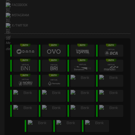
FACEBOOK
INSTAGRAM
X/TWITTER