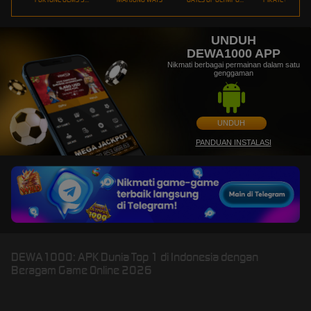
UNDUH
DEWA1000 APP
Nikmati berbagai permainan dalam satu
genggaman
UNDUH
PANDUAN INSTALASI
DEWA1000: APK Dunia Top 1 di Indonesia dengan
Beragam Game Online 2026